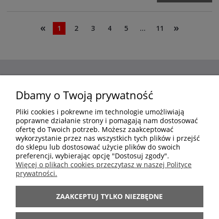
«
»
1
2
3
4
5
...
11
ZAKUPY
Dbamy o Twoją prywatność
Pliki cookies i pokrewne im technologie umożliwiają
POMOC
poprawne działanie strony i pomagają nam dostosować
ofertę do Twoich potrzeb. Możesz zaakceptować
wykorzystanie przez nas wszystkich tych plików i przejść
MOJE KONTO
do sklepu lub dostosować użycie plików do swoich
preferencji, wybierając opcję "Dostosuj zgody".
Więcej o plikach cookies przeczytasz w naszej Polityce
prywatności.
INFORMACJE
ZAAKCEPTUJ TYLKO NIEZBĘDNE