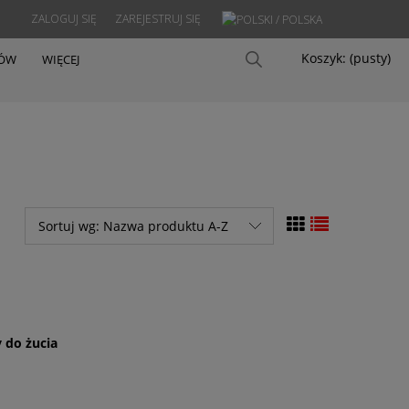
ZALOGUJ SIĘ
ZAREJESTRUJ SIĘ
Koszyk:
(pusty)
PÓW
WIĘCEJ
Sortuj wg:
Nazwa produktu A-Z
 do żucia