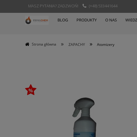
MASZ PYTANIA? ZADZWOŃ!
(+48) 533441644
BLOG
PRODUKTY
O NAS
WIED
»
»
Strona główna
ZAPACHY
Atomizery