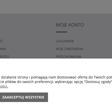
MOJE KONTO
Ć?
LOGOWANIE
ANIA
MOJE ZAMÓWIENIA
 RODO
PRZECHOWALNIA
RYWATNOŚCI
USTAWIENIA KONTA
 ZAKUPÓW
e działanie strony i pomagają nam dostosować ofertę do Twoich p
cie plików do swoich preferencji, wybierając opcję "Dostosuj zgody"
ości.
ZAAKCEPTUJ WSZYSTKIE