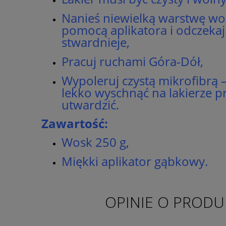
Nanieś niewielką warstwę wos
pomocą aplikatora i odczekaj
stwardnieje,
Pracuj ruchami Góra-Dół,
Wypoleruj czystą mikrofibrą
lekko wyschnąć na lakierze pr
utwardzić.
Zawartość:
Wosk 250 g,
Miękki aplikator gąbkowy.
OPINIE O PRODUK