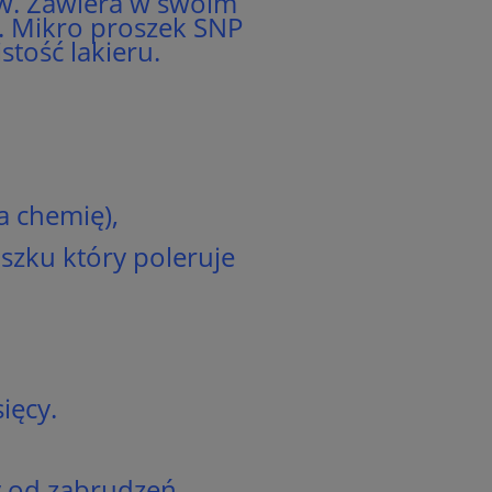
ów. Zawiera w swoim
i. Mikro proszek SNP
stość lakieru.
a chemię),
oszku który poleruje
ięcy.
y od zabrudzeń,