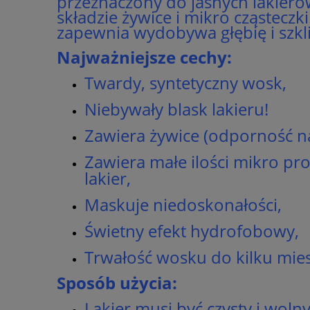
przeznaczony
do
jasnych lakier
składzie żywice i mikro cząsteczk
zapewnia wydobywa głębię i szkli
Najważniejsze cechy:
Twardy, syntetyczny wosk,
Niebywały blask lakieru!
Zawiera żywice (odporność n
Zawiera małe ilości mikro pr
lakier,
Maskuje niedoskonałości,
Świetny efekt hydrofobowy,
Trwałość wosku do kilku mies
Sposób użycia:
Lakier musi być czysty i woln