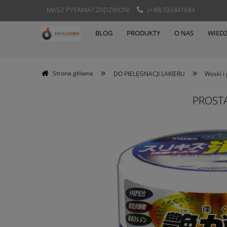
MASZ PYTANIA? ZADZWOŃ!
(+48) 533441644
BLOG
PRODUKTY
O NAS
WIED
»
»
Strona główna
DO PIELĘGNACJI LAKIERU
Woski i 
PROSTA