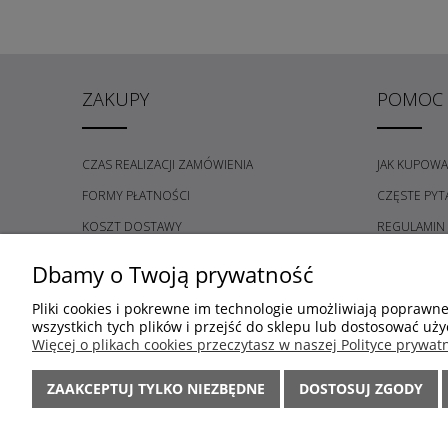
ZAKUPY
POMOC
CZAS REALIZACJI ZAMÓWIENIA
JAK KUPOWA
FORMY PŁATNOŚCI
CZĘSTE PYT
KOSZT DOSTAWY
REGULAMIN
REKLAMACJE I ZWROTY
POLITYKA P
Dbamy o Twoją prywatność
OŚWIADCZENIE O ODSTĄPIENIU OD UMOWY
REGULAMIN
Pliki cookies i pokrewne im technologie umożliwiają poprawn
wszystkich tych plików i przejść do sklepu lub dostosować uży
Więcej o plikach cookies przeczytasz w naszej Polityce prywatn
ZAAKCEPTUJ TYLKO NIEZBĘDNE
DOSTOSUJ ZGODY