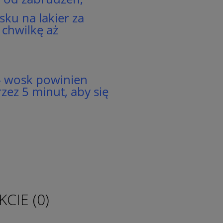
ku na lakier za
 chwilkę aż
 – wosk powinien
zez 5 minut, aby się
CIE (0)