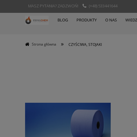
MASZ PYTANIA? ZADZWOŃ!
(+48) 533441644
BLOG
PRODUKTY
O NAS
WIED
»
Strona główna
CZYŚCIWA, STOJAKI