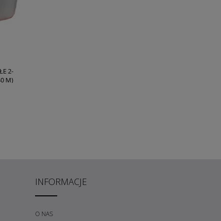
E 2-
0 M)
INFORMACJE
O NAS