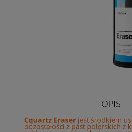
OPIS
Cquartz Eraser
jest środkiem u
pozostałości z past polerskich z k