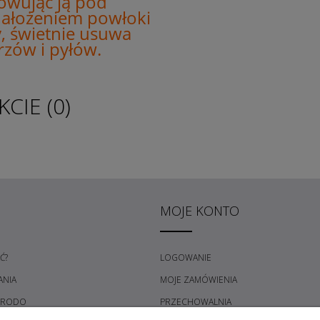
owując ją pod
nałożeniem powłoki
y, świetnie usuwa
rzów i pyłów.
CIE (0)
MOJE KONTO
Ć?
LOGOWANIE
ANIA
MOJE ZAMÓWIENIA
 RODO
PRZECHOWALNIA