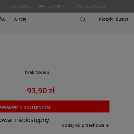
ZALOGUJ SIĘ
ZAREJESTRUJ SIĘ
Koszyk:
(pusty)
PÓW
WIĘCEJ
brak towaru
93,90 zł
OWIADOM O DOSTĘPNOŚCI
towar niedostępny
dodaj do przechowalni