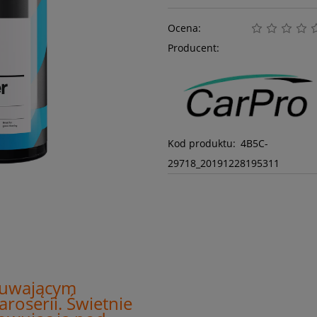
Ocena:
Producent:
Kod produktu:
4B5C-
29718_20191228195311
suwającym
aroserii. Świetnie