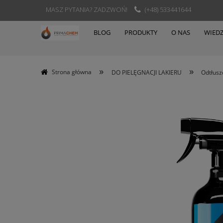
MASZ PYTANIA? ZADZWOŃ!
(+48) 533441644
BLOG
PRODUKTY
O NAS
WIED
»
»
Strona główna
DO PIELĘGNACJI LAKIERU
Odtłusz