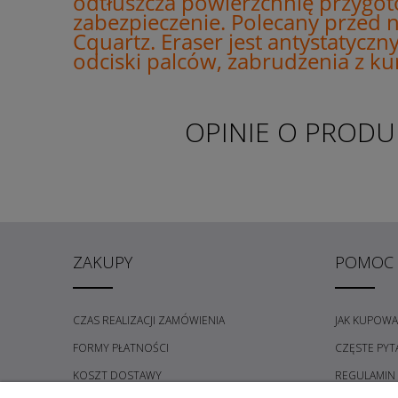
odtłuszcza powierzchnię przygot
zabezpieczenie. Polecany przed 
Cquartz. Eraser jest antystatyczn
odciski palców, zabrudzenia z ku
OPINIE O PRODUK
ZAKUPY
POMOC
CZAS REALIZACJI ZAMÓWIENIA
JAK KUPOWA
FORMY PŁATNOŚCI
CZĘSTE PYT
KOSZT DOSTAWY
REGULAMIN