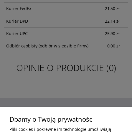
Kurier FedEx
21,50 zł
Kurier DPD
22,14 zł
Kurier UPC
25,90 zł
Odbiór osobisty
(odbiór w siedzibie firmy)
0,00 zł
OPINIE O PRODUKCIE (0)
ZAKUPY
Dbamy o Twoją prywatność
Pliki cookies i pokrewne im technologie umożliwiają
POMOC