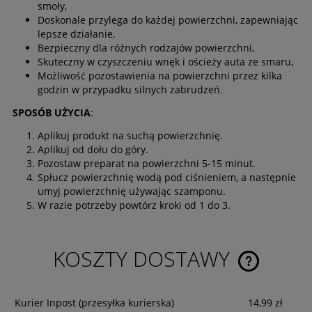
smoły,
Doskonale przylega do każdej powierzchni, zapewniając
lepsze działanie,
Bezpieczny dla różnych rodzajów powierzchni,
Skuteczny w czyszczeniu wnęk i ościeży auta ze smaru,
Możliwość pozostawienia na powierzchni przez kilka
godzin w przypadku silnych zabrudzeń.
SPOSÓB UŻYCIA
:
Aplikuj produkt na suchą powierzchnię.
Aplikuj od dołu do góry.
Pozostaw preparat na powierzchni 5-15 minut.
Spłucz powierzchnię wodą pod ciśnieniem, a następnie
umyj powierzchnię używając szamponu.
W razie potrzeby powtórz kroki od 1 do 3.
KOSZTY DOSTAWY
CENA NIE ZA
KOSZTÓW PŁ
Kurier Inpost
(przesyłka kurierska)
14,99 zł