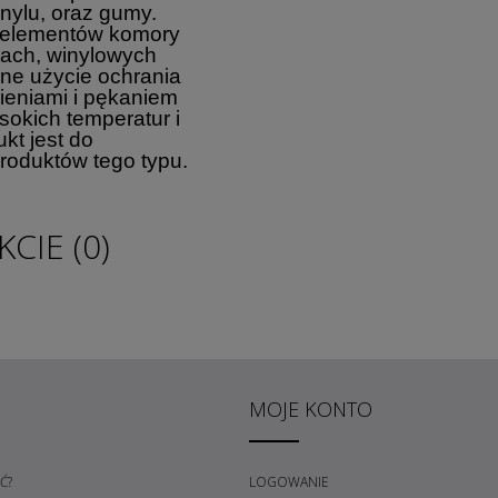
inylu, oraz gumy.
 elementów komory
tach, winylowych
ne użycie ochrania
ieniami i pękaniem
sokich temperatur i
kt jest do
produktów tego typu.
CIE (0)
MOJE KONTO
Ć?
LOGOWANIE