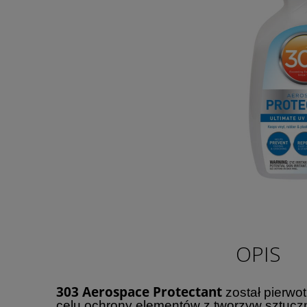
OPIS
303 Aerospace Protectant
został pierwo
celu ochrony elementów z tworzyw sztuc