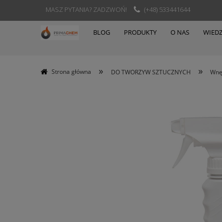
MASZ PYTANIA? ZADZWOŃ!
(+48) 533441644
BLOG
PRODUKTY
O NAS
WIED
»
»
Strona główna
DO TWORZYW SZTUCZNYCH
Wnę