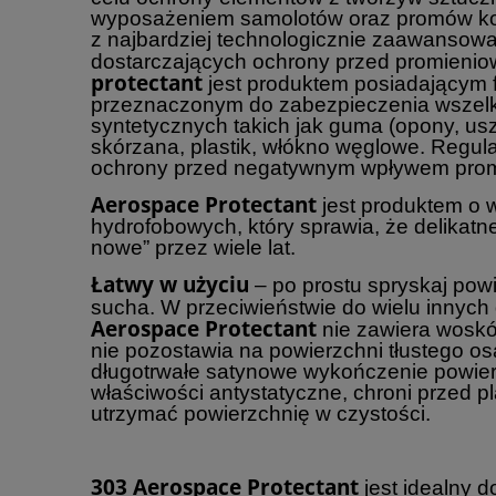
wyposażeniem samolotów oraz promów ko
z najbardziej technologicznie zaawansow
dostarczających ochrony przed promieni
protectant
jest produktem posiadającym f
przeznaczonym do zabezpieczenia wszelk
syntetycznych takich jak guma (opony, uszc
skórzana, plastik, włókno węglowe. Regul
ochrony przed negatywnym wpływem prom
Aerospace Protectant
jest produktem o 
hydrofobowych, który sprawia, że delikatne
nowe” przez wiele lat.
Łatwy w użyciu
– po prostu spryskaj powi
sucha. W przeciwieństwie do wielu innyc
Aerospace Protectant
nie zawiera wosków
nie pozostawia na powierzchni tłustego o
długotrwałe satynowe wykończenie powier
właściwości antystatyczne, chroni przed p
utrzymać powierzchnię w czystości.
303 Aerospace Protectant
jest idealny 