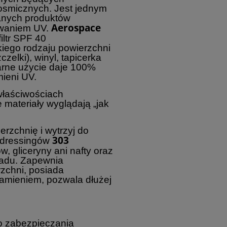
smicznych. Jest jednym
anych produktów
Aerospace
owaniem UV.
iltr SPF 40
iego rodzaju powierzchni
zelki), winyl, tapicerka
arne użycie daje 100%
ieni UV.
właściwościach
 materiały wyglądają „jak
erzchnię i wytrzyj do
303
h dressingów
, gliceryny ani nafty oraz
sadu. Zapewnia
zchni, posiada
lamieniem, pozwala dłużej
do zabezpieczania